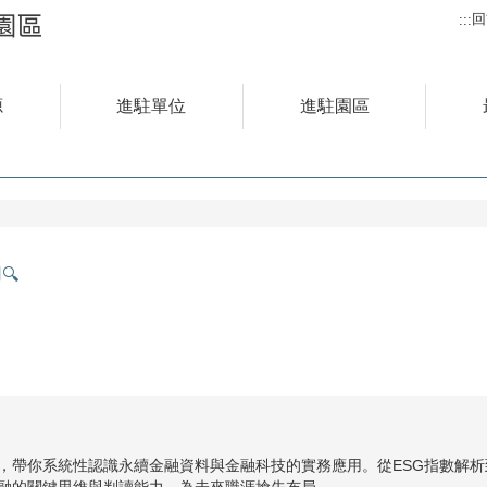
回
:::
源
進駐單位
進駐園區
🔍
，帶你系統性認識永續金融資料與金融科技的實務應用。從ESG指數解
融的關鍵思維與判讀能力，為未來職涯搶先布局。