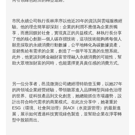
市民永續公司執行長林庠序以他近20年的資訊與雲端服務經
驗。他的理念簡單卻深刻：企業的利潤不應僅為企業所獨
享，而應回饋於社會，實現真正的共益模式。林執行長分享
了他的核心創新—個人碳存摺技術，這項技術能夠將每個人
願意採取的永續消費行動數據，公平地轉化為碳數據資產，
並銷售給有需求的企業，創造了一個平等互惠的生態系統。
此外，他更談到將金融財富管理融入永續消費的可能性，幫
助大眾增加財富的同時，也能選擇更具責任感的消費方式。
另一位分享者，邑流微測公司總經理特助曾玉卿，以她27年
的跨領域企業經營經驗，帶領聽眾進入品牌轉型與綠色治理
的世界。從科技產品到文化創意，她總能抓住市場趨勢，設
計出符合時代需求的商業模式。在此次分享中，她著重於
ESG（環境、社會與治理）與AOI（水資源管理）的最新進
展，展示如何透過科技實現綠色製造，並幫助企業在淨零轉
型中脫穎而出。