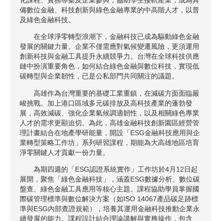
備數位金融、科技創新與綠色金融專業的中高階人才，以普
及綠色金融科技。
在全球淨零轉型浪潮下，金融科技已成為驅動綠色金融
發展的關鍵力量。企業不僅需應對氣候變遷風險，更須運用
創新科技與金融工具提升永續競爭力。台灣在全球科技供應
鏈中扮演重要角色，如何結合綠色金融與數位科技，實現低
碳轉型與企業韌性，已是公私部門共同關注的議題。
高雄作為台灣重要的基礎工業重鎮，在減碳方面面臨嚴
峻挑戰。加上港口區域多元碳排放及高科技產業的蓬勃發
展，高效減碳、強化企業氣候調適韌性，以及相關綠色專業
人才的需求更顯迫切。為此，高雄金融科技創新園區經營管
理計畫結合在地產學研能量，開設「ESG金融科技應用與企
業轉型策略工作坊」系列研習課程，期能為大高雄地區培育
淨零關鍵人才貢獻一份力量。
為期四週的「ESG認證系統實作」工作坊於4月12日起
展開，聚焦「綠色金融科技」，涵蓋ESG數據分析、數位碳
盤查、綠色金融工具應用等核心主題。課程協助學員掌握國
際碳管理標準與數位解決方案（如ISO 14067產品碳足跡標
準與ESG內部查證規範），培養其運用金融科技推動企業永
續發展的能力。課程設計結合理論講解與實務操作，包含