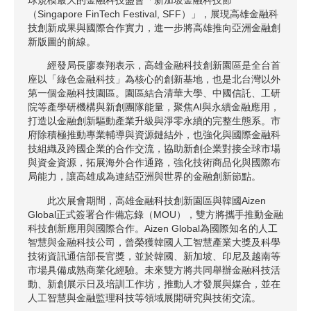
（Singapore FinTech Festival, SFF）」，展現高雄金融科
技創新成果與國際合作實力，進一步將高雄推向亞洲金融創
新版圖的前線。
經發局長廖泰翔表示，高雄金融科技創新園區是全台首
座以「綠色金融科技」為核心的創新基地，也是北台灣以外
第一個金融科技園區。園區結合清華大學、中國信託、工研
院等產學研機構與新創團隊能量，聚焦AI與永續金融應用，
打造以金融創新驅動產業升級與淨零永續的完整生態系。市
府除積極推動專業輔導與資源鏈結外，也強化與國際金融科
技組織及跨國企業的合作交流，協助新創企業對接全球市場
與資金資源，拓展海外合作通路，強化技術商品化與國際布
局能力，讓高雄成為連結亞洲與世界的金融創新節點。
此次展會期間，高雄金融科技創新園區與韓國Aizen
Global正式簽署合作備忘錄（MOU），雙方將攜手推動金融
科技創新應用與國際合作。Aizen Global為國際知名的人工
智慧與金融科技公司，曾榮獲韓國人工智慧產業大獎及科學
技術資訊通信部長官獎，並於韓國、新加坡、印尼及越南等
市場具備成熟商業化經驗。未來雙方將共同舉辦金融科技活
動、新創展示日及培訓工作坊，推動人才發展與媒合，並在
人工智慧與金融監理科技等領域展開研究與技術交流。