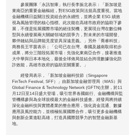
參展團隊「永訊智庫」執行長李振北表示：「新加坡是
東南亞的重要金融樞紐，對ESG政策與法規高度重視。當地
金融機構日益關注投資組合的永續性，並將企業 ESG 績效
視為風險管理的核心指標。此次能在高雄市政府的協助下參
展，不僅是拓展國際市場的絕佳契機，更展現台灣在數位轉
型與永續發展兩大關鍵領域的競爭力，對未來的市場開發、
夥伴鏈結與品牌能見度皆具深遠意義。」另外「喬睿科技」
商務長王芊茵表示；「公司已在台灣、泰國及越南取得初步
成果，將分三階段拓展市場：先強化東南亞合作，接著推進
大中華與日本本地化，最後全球佈局並結合跨境數據強化防
詐效能，高雄市政府的協助至關重要。」
經發局表示，「新加坡金融科技節（Singapore
FinTech Festival, SFF）」由新加坡金融管理局（MAS）與
Global Finance & Technology Network (GFTN)主辦，於11
月12日至14日盛大登場，吸引世界各國銀行、金融機構與監
管機構參與為全球規模最大的金融科技盛會。經發局將持續
深化金融科技與實體產業的整合應用，強化資金流通、數據
應用及風控能力，並積極拓展國際合作，吸引更多金融機構
與創新企業進駐高雄，打造具國際競爭力的智慧金融新基
地。