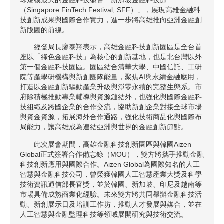
（Singapore FinTech Festival, SFF）」，展現高雄金融科
技創新成果與國際合作實力，進一步將高雄推向亞洲金融創
新版圖的前線。
經發局長廖泰翔表示，高雄金融科技創新園區是全台首
座以「綠色金融科技」為核心的創新基地，也是北台灣以外
第一個金融科技園區。園區結合清華大學、中國信託、工研
院等產學研機構與新創團隊能量，聚焦AI與永續金融應用，
打造以金融創新驅動產業升級與淨零永續的完整生態系。市
府除積極推動專業輔導與資源鏈結外，也強化與國際金融科
技組織及跨國企業的合作交流，協助新創企業對接全球市場
與資金資源，拓展海外合作通路，強化技術商品化與國際布
局能力，讓高雄成為連結亞洲與世界的金融創新節點。
此次展會期間，高雄金融科技創新園區與韓國Aizen
Global正式簽署合作備忘錄（MOU），雙方將攜手推動金融
科技創新應用與國際合作。Aizen Global為國際知名的人工
智慧與金融科技公司，曾榮獲韓國人工智慧產業大獎及科學
技術資訊通信部長官獎，並於韓國、新加坡、印尼及越南等
市場具備成熟商業化經驗。未來雙方將共同舉辦金融科技活
動、新創展示日及培訓工作坊，推動人才發展與媒合，並在
人工智慧與金融監理科技等領域展開研究與技術交流。