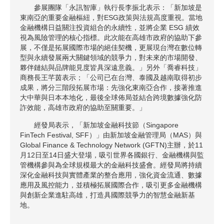
參展團隊「永訊智庫」執行長李振北表示：「新加坡是
東南亞的重要金融樞紐，對ESG政策與法規高度重視。當地
金融機構日益關注投資組合的永續性，並將企業 ESG 績效
視為風險管理的核心指標。此次能在高雄市政府的協助下參
展，不僅是拓展國際市場的絕佳契機，更展現台灣在數位轉
型與永續發展兩大關鍵領域的競爭力，對未來的市場開發、
夥伴鏈結與品牌能見度皆具深遠意義。」另外「喬睿科技」
商務長王芊茵表示；「公司已在台灣、泰國及越南取得初步
成果，將分三階段拓展市場：先強化東南亞合作，接著推進
大中華與日本本地化，最後全球佈局並結合跨境數據強化防
詐效能，高雄市政府的協助至關重要。」
經發局表示，「新加坡金融科技節（Singapore
FinTech Festival, SFF）」由新加坡金融管理局（MAS）與
Global Finance & Technology Network (GFTN)主辦，於11
月12日至14日盛大登場，吸引世界各國銀行、金融機構與監
管機構參與為全球規模最大的金融科技盛會。經發局將持續
深化金融科技與實體產業的整合應用，強化資金流通、數據
應用及風控能力，並積極拓展國際合作，吸引更多金融機構
與創新企業進駐高雄，打造具國際競爭力的智慧金融新基
地。