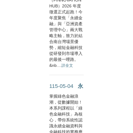
HUB）2026 年度
徵選正式起跑！今
年度聚焦「永續金
融」與「亞洲資產
管理中心」兩大戰
略主軸，致力於結
合南台灣場景優
勢，縮短金融科技
從研發到市場導入
的最後一哩路。
&nb....
詳全文
115-05-04
永續金融與 AI 資料科學之跨....
掌握綠色金融浪
潮，從數據開始！
本系列課程以「綠
色金融科技」為核
心，帶你系統性認
識永續金融資料與
金融科技的實務應