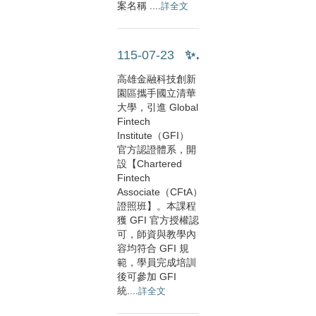
案名稱 ....
詳全文
115-07-23
✨【報名延長至8/14！】✨C....
高雄金融科技創新
園區攜手國立清華
大學，引進 Global
Fintech
Institute（GFI）
官方認證體系，開
設【Chartered
Fintech
Associate（CFtA）
證照班】。本課程
獲 GFI 官方授權認
可，師資與教學內
容均符合 GFI 規
範，學員完成培訓
後可參加 GFI
統....
詳全文