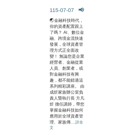
115-07-07
📢【亞灣講堂】 金融科技世代的....
🌏金融科技時代，
你的資產配置跟上
了嗎？ AI、數位金
融、跨境金流快速
發展，全球資產管
理方式正全面改
變！ 無論您是企業
經營者、金融從業
人員、創業者，或
對金融科技有興
趣，都不能錯過這
系列精彩講座。 由
成炘家族辦公室負
責人暨執行長 方凡
炘 擔任講師，帶您
掌握金融科技如何
應用於全球資產管
理、家族傳....
詳全
文