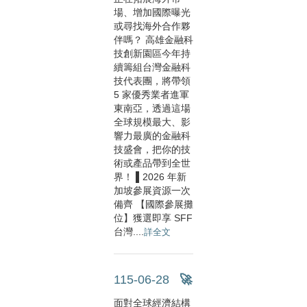
場、增加國際曝光
或尋找海外合作夥
伴嗎？ 高雄金融科
技創新園區今年持
續籌組台灣金融科
技代表團，將帶領
5 家優秀業者進軍
東南亞，透過這場
全球規模最大、影
響力最廣的金融科
技盛會，把你的技
術或產品帶到全世
界！ ▌2026 年新
加坡參展資源一次
備齊 【國際參展攤
位】獲選即享 SFF
台灣....
詳全文
115-06-28
🚀 財經趨勢與金融科技展望交流....
面對全球經濟結構