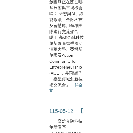
創團隊正在關注哪
些技術與市場機會
嗎？ 💡想與AI、綠
能永續、金融科技
及智慧應用領域團
隊進行交流媒合
嗎？ 高雄金融科技
創新園區攜手國立
清華大學、亞灣新
創園及Action
Community for
Entrepreneurship
(ACE)，共同辦理
「臺星跨域創新技
術交流會」....
詳全
文
115-05-12
【南北聯動，實證落地】2026....
高雄金融科技
創新園區
（FINNOVATION