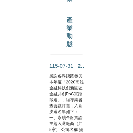
產
業
動
態
115-07-31
2026高雄金融科技創新園區 ....
感謝各界踴躍參與
本年度「2026高雄
金融科技創新園區
金融共創PoC實證
徵選」，經專業審
查會議評選，入圍
決選名單如下：
一、永續金融實證
主題入選廠商（共
5家） 公司名稱 提